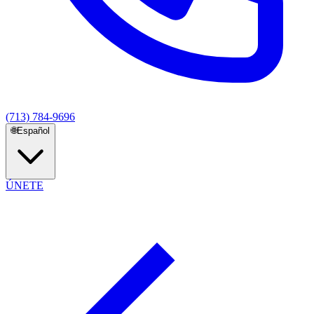
(713) 784-9696
🌐
Español
ÚNETE