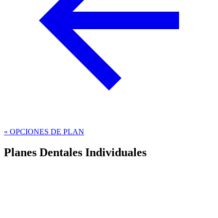
« OPCIONES DE PLAN
Planes Dentales Individuales
Cuidado dental simplificado solo para ti
Este es uno de los mejores planes dentales individuales para
cualquier persona que busque una solución de cuidado dental simple
y efectiva con un horario de tarifas claramente definido y sin tarifas
ocultas.