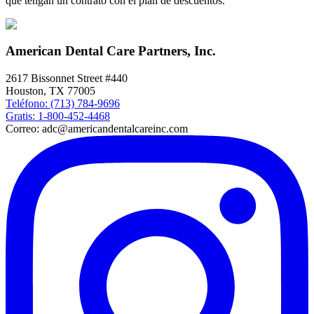
que tengan un contrato con el plan de descuentos.
American Dental Care Partners, Inc.
2617 Bissonnet Street #440
Houston, TX 77005
Teléfono: (713) 784-9696
Gratis: 1-800-452-4468
Correo: adc@americandentalcareinc.com