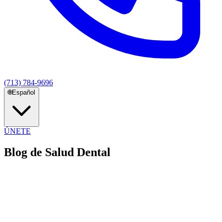
(713) 784-9696
🌐
Español
ÚNETE
Blog de Salud Dental
Consejos e información de expertos para tu bienestar dental
Descubre lo último en cuidado dental, consejos preventivos e
información sobre tratamientos de nuestro equipo de profesionales
dentales. Mantente informado y mantén tu sonrisa saludable con
nuestra guía experta.